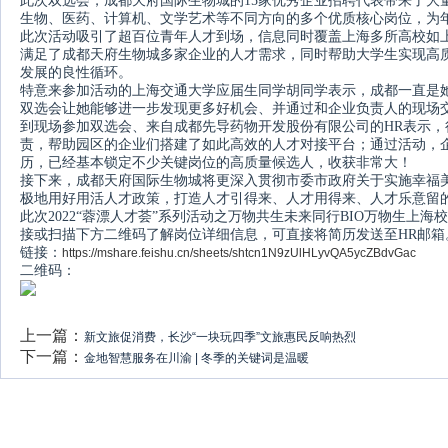
此次双选会，成都天府国际生物城的15家优秀企业招聘代表带来了大
生物、医药、计算机、文学艺术等不同方向的多个优质核心岗位，为
此次活动吸引了超百位青年人才到场，信息同时覆盖上海多所高校如
满足了成都天府生物城多家企业的人才需求，同时帮助大学生实现高
发展的良性循环。
特意来参加活动的上海交通大学应届生同学胡同学表示，成都一直是
双选会让她能够进一步发现更多好机会、并通过和企业负责人的现场
到现场参加双选会、来自成都先导药物开发股份有限公司的HR表示
责，帮助园区的企业们搭建了如此高效的人才对接平台；通过活动，
历，已经基本锁定不少关键岗位的高质量候选人，收获非常大！
接下来，成都天府国际生物城将更深入贯彻市委市政府关于实施幸福
极地用好用活人才政策，打造人才引得来、人才用得来、人才乐意留的
此次2022“蓉漂人才荟”系列活动之万物共生未来同行BIO万物生
接或扫描下方二维码了解岗位详细信息，可直接将简历发送至HR邮箱
链接：
https://mshare.feishu.cn/sheets/shtcn1N9zUlHLyvQA5ycZBdvGac
二维码：
上一篇：
新文旅促消费，长沙“一块玩四季”文旅惠民反响热烈
下一篇：
金地智慧服务在川渝 | 冬季的关键词是温暖