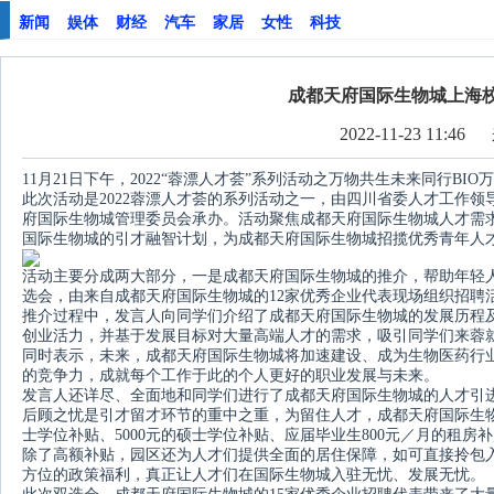
新闻
娱体
财经
汽车
家居
女性
科技
成都天府国际生物城上海
2022-11-23 11:46
11月21日下午，2022“蓉漂人才荟”系列活动之万物共生未来同行B
此次活动是2022蓉漂人才荟的系列活动之一，由四川省委人才工作
府国际生物城管理委员会承办。活动聚焦成都天府国际生物城人才需
国际生物城的引才融智计划，为成都天府国际生物城招揽优秀青年人
活动主要分成两大部分，一是成都天府国际生物城的推介，帮助年轻
选会，由来自成都天府国际生物城的12家优秀企业代表现场组织招聘
推介过程中，发言人向同学们介绍了成都天府国际生物城的发展历程
创业活力，并基于发展目标对大量高端人才的需求，吸引同学们来蓉
同时表示，未来，成都天府国际生物城将加速建设、成为生物医药行业
的竞争力，成就每个工作于此的个人更好的职业发展与未来。
发言人还详尽、全面地和同学们进行了成都天府国际生物城的人才引
后顾之忧是引才留才环节的重中之重，为留住人才，成都天府国际生物城
士学位补贴、5000元的硕士学位补贴、应届毕业生800元／月的租房
除了高额补贴，园区还为人才们提供全面的居住保障，如可直接拎包
方位的政策福利，真正让人才们在国际生物城入驻无忧、发展无忧。